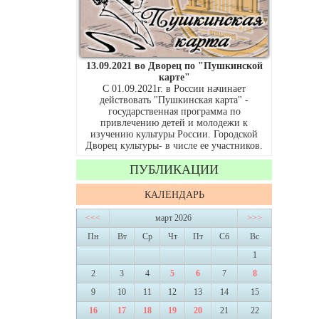
13.09.2021 во Дворец по "Пушкинской
карте"
С 01.09.2021г. в России начинает
действовать "Пушкинская карта" -
государственная программа по
привлечению детей и молодежи к
изучению культуры России. Городской
Дворец культуры- в числе ее участников.
ПУБЛИКАЦИИ
КАЛЕНДАРЬ
<<<
март 2026
>>>
Пн
Вт
Ср
Чт
Пт
Сб
Вс
1
2
3
4
5
6
7
8
9
10
11
12
13
14
15
16
17
18
19
20
21
22