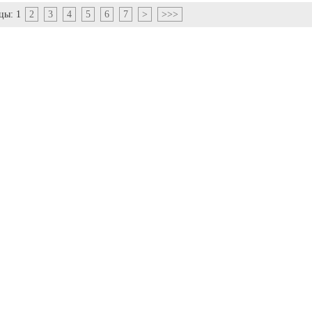
цы:
1
2
3
4
5
6
7
>
>>>