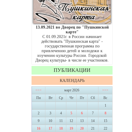
13.09.2021 во Дворец по "Пушкинской
карте"
С 01.09.2021г. в России начинает
действовать "Пушкинская карта" -
государственная программа по
привлечению детей и молодежи к
изучению культуры России. Городской
Дворец культуры- в числе ее участников.
ПУБЛИКАЦИИ
КАЛЕНДАРЬ
<<<
март 2026
>>>
Пн
Вт
Ср
Чт
Пт
Сб
Вс
1
2
3
4
5
6
7
8
9
10
11
12
13
14
15
16
17
18
19
20
21
22