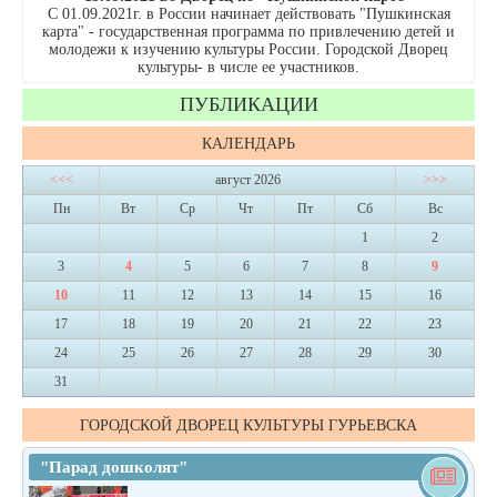
С 01.09.2021г. в России начинает действовать "Пушкинская
карта" - государственная программа по привлечению детей и
молодежи к изучению культуры России. Городской Дворец
культуры- в числе ее участников.
ПУБЛИКАЦИИ
КАЛЕНДАРЬ
<<<
август 2026
>>>
Пн
Вт
Ср
Чт
Пт
Сб
Вс
1
2
3
4
5
6
7
8
9
10
11
12
13
14
15
16
17
18
19
20
21
22
23
24
25
26
27
28
29
30
31
ГОРОДСКОЙ ДВОРЕЦ КУЛЬТУРЫ ГУРЬЕВСКА
"Парад дошколят"