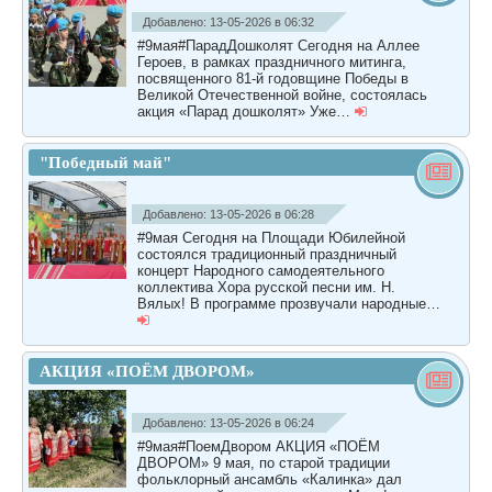
Добавлено: 13-05-2026 в 06:32
#9мая#ПарадДошколят Сегодня на Аллее
Героев, в рамках праздничного митинга,
посвященного 81-й годовщине Победы в
Великой Отечественной войне, состоялась
акция «Парад дошколят» Уже…
"Победный май"
Добавлено: 13-05-2026 в 06:28
#9мая Сегодня на Площади Юбилейной
состоялся традиционный праздничный
концерт Народного самодеятельного
коллектива Хора русской песни им. Н.
Вялых! В программе прозвучали народные…
АКЦИЯ «ПОËМ ДВОРОМ»
Добавлено: 13-05-2026 в 06:24
#9мая#ПоемДвором АКЦИЯ «ПОËМ
ДВОРОМ» 9 мая, по старой традиции
фольклорный ансамбль «Калинка» дал