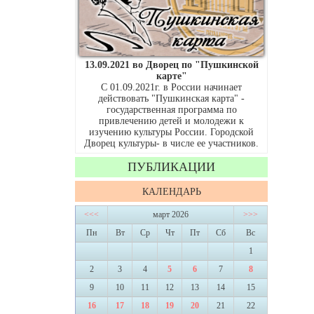
13.09.2021 во Дворец по "Пушкинской
карте"
С 01.09.2021г. в России начинает
действовать "Пушкинская карта" -
государственная программа по
привлечению детей и молодежи к
изучению культуры России. Городской
Дворец культуры- в числе ее участников.
ПУБЛИКАЦИИ
КАЛЕНДАРЬ
<<<
март 2026
>>>
Пн
Вт
Ср
Чт
Пт
Сб
Вс
1
2
3
4
5
6
7
8
9
10
11
12
13
14
15
16
17
18
19
20
21
22