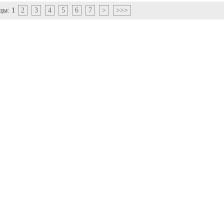
цы:
1
2
3
4
5
6
7
>
>>>