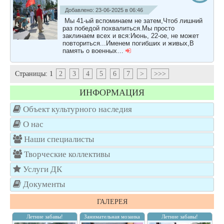
Добавлено: 23-06-2025 в 06:46
Мы 41-ый вспоминаем не затем,Чтоб лишний
раз победой похвалиться.Мы просто
заклинаем всех и вся:Июнь, 22-ое, не может
повториться...Именем погибших и живых,В
память о военных…
Страницы:
1
2
3
4
5
6
7
>
>>>
ИНФОРМАЦИЯ
Объект культурного наследия
О нас
Наши специалисты
Творческие коллективы
Услуги ДК
Документы
ГАЛЕРЕЯ
Летние забавы!
Занимательная мозаика
Летние забавы!