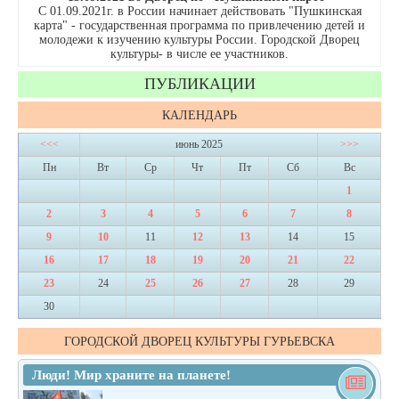
С 01.09.2021г. в России начинает действовать "Пушкинская
карта" - государственная программа по привлечению детей и
молодежи к изучению культуры России. Городской Дворец
культуры- в числе ее участников.
ПУБЛИКАЦИИ
КАЛЕНДАРЬ
<<<
июнь 2025
>>>
Пн
Вт
Ср
Чт
Пт
Сб
Вс
1
2
3
4
5
6
7
8
9
10
11
12
13
14
15
16
17
18
19
20
21
22
23
24
25
26
27
28
29
30
ГОРОДСКОЙ ДВОРЕЦ КУЛЬТУРЫ ГУРЬЕВСКА
Люди! Мир храните на планете!