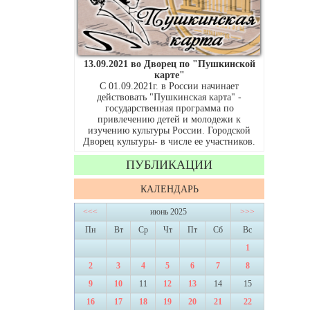
13.09.2021 во Дворец по "Пушкинской
карте"
С 01.09.2021г. в России начинает
действовать "Пушкинская карта" -
государственная программа по
привлечению детей и молодежи к
изучению культуры России. Городской
Дворец культуры- в числе ее участников.
ПУБЛИКАЦИИ
КАЛЕНДАРЬ
<<<
июнь 2025
>>>
Пн
Вт
Ср
Чт
Пт
Сб
Вс
1
2
3
4
5
6
7
8
9
10
11
12
13
14
15
16
17
18
19
20
21
22