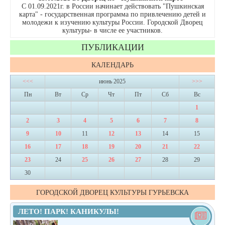
С 01.09.2021г. в России начинает действовать "Пушкинская
карта" - государственная программа по привлечению детей и
молодежи к изучению культуры России. Городской Дворец
культуры- в числе ее участников.
ПУБЛИКАЦИИ
КАЛЕНДАРЬ
<<<
июнь 2025
>>>
Пн
Вт
Ср
Чт
Пт
Сб
Вс
1
2
3
4
5
6
7
8
9
10
11
12
13
14
15
16
17
18
19
20
21
22
23
24
25
26
27
28
29
30
ГОРОДСКОЙ ДВОРЕЦ КУЛЬТУРЫ ГУРЬЕВСКА
ЛЕТО! ПАРК! КАНИКУЛЫ!