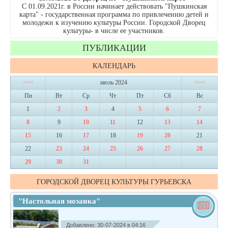
С 01.09.2021г. в России начинает действовать "Пушкинская
карта" - государственная программа по привлечению детей и
молодежи к изучению культуры России. Городской Дворец
культуры- в числе ее участников.
ПУБЛИКАЦИИ
КАЛЕНДАРЬ
<<<
июль 2024
>>>
Пн
Вт
Ср
Чт
Пт
Сб
Вс
1
2
3
4
5
6
7
8
9
10
11
12
13
14
15
16
17
18
19
20
21
22
23
24
25
26
27
28
29
30
31
ГОРОДСКОЙ ДВОРЕЦ КУЛЬТУРЫ ГУРЬЕВСКА
"Настольная мозаика"
Добавлено: 30-07-2024 в 04:16