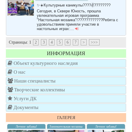
✨☀️Культурные каникулы????✌️????????
Сегодня, в Сквере Юность, прошла
увлекательная игровая программа
"Настольная мозаика"!????????????Ребята с
удовольствием приняли участие в
настольных играх:…
Страницы:
1
2
3
4
5
6
7
>
>>>
ИНФОРМАЦИЯ
Объект культурного наследия
О нас
Наши специалисты
Творческие коллективы
Услуги ДК
Документы
ГАЛЕРЕЯ
Летние забавы!
Занимательная мозаика
Летние забавы!