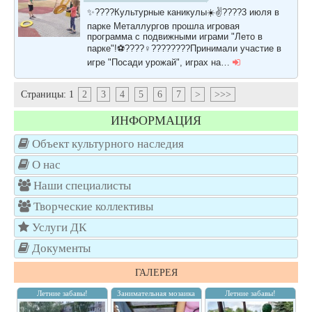
✨????Культурные каникулы☀️✌️????3 июля в
парке Металлургов прошла игровая
программа с подвижными играми "Лето в
парке"!⚽️????‍♀️????????Принимали участие в
игре "Посади урожай", играх на…
Страницы:
1
2
3
4
5
6
7
>
>>>
ИНФОРМАЦИЯ
Объект культурного наследия
О нас
Наши специалисты
Творческие коллективы
Услуги ДК
Документы
ГАЛЕРЕЯ
Летние забавы!
Занимательная мозаика
Летние забавы!