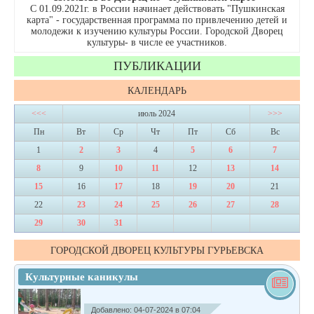
С 01.09.2021г. в России начинает действовать "Пушкинская
карта" - государственная программа по привлечению детей и
молодежи к изучению культуры России. Городской Дворец
культуры- в числе ее участников.
ПУБЛИКАЦИИ
КАЛЕНДАРЬ
<<<
июль 2024
>>>
Пн
Вт
Ср
Чт
Пт
Сб
Вс
1
2
3
4
5
6
7
8
9
10
11
12
13
14
15
16
17
18
19
20
21
22
23
24
25
26
27
28
29
30
31
ГОРОДСКОЙ ДВОРЕЦ КУЛЬТУРЫ ГУРЬЕВСКА
Культурные каникулы
Добавлено: 04-07-2024 в 07:04