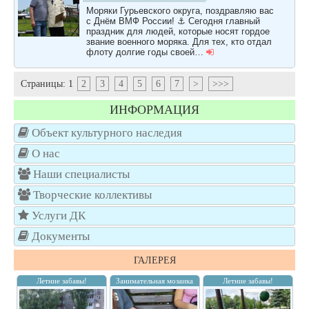
Моряки Гурьевского округа, поздравляю вас
с Днём ВМФ России! ⚓️ Сегодня главный
праздник для людей, которые носят гордое
звание военного моряка. Для тех, кто отдал
флоту долгие годы своей…
Страницы:
1
2
3
4
5
6
7
>
>>>
ИНФОРМАЦИЯ
Объект культурного наследия
О нас
Наши специалисты
Творческие коллективы
Услуги ДК
Документы
ГАЛЕРЕЯ
Летние забавы!
Занимательная мозаика
Летние забавы!