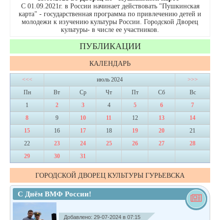
С 01.09.2021г. в России начинает действовать "Пушкинская
карта" - государственная программа по привлечению детей и
молодежи к изучению культуры России. Городской Дворец
культуры- в числе ее участников.
ПУБЛИКАЦИИ
КАЛЕНДАРЬ
<<<
июль 2024
>>>
Пн
Вт
Ср
Чт
Пт
Сб
Вс
1
2
3
4
5
6
7
8
9
10
11
12
13
14
15
16
17
18
19
20
21
22
23
24
25
26
27
28
29
30
31
ГОРОДСКОЙ ДВОРЕЦ КУЛЬТУРЫ ГУРЬЕВСКА
С Днём ВМФ России!​ ​
Добавлено: 29-07-2024 в 07:15