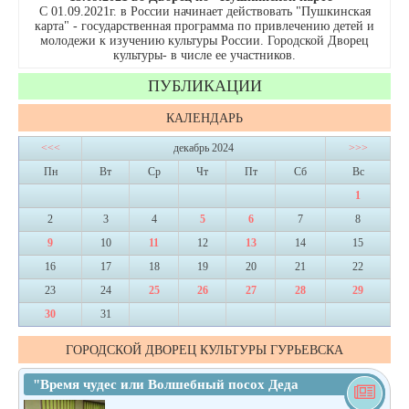
С 01.09.2021г. в России начинает действовать "Пушкинская
карта" - государственная программа по привлечению детей и
молодежи к изучению культуры России. Городской Дворец
культуры- в числе ее участников.
ПУБЛИКАЦИИ
КАЛЕНДАРЬ
<<<
декабрь 2024
>>>
Пн
Вт
Ср
Чт
Пт
Сб
Вс
1
2
3
4
5
6
7
8
9
10
11
12
13
14
15
16
17
18
19
20
21
22
23
24
25
26
27
28
29
30
31
ГОРОДСКОЙ ДВОРЕЦ КУЛЬТУРЫ ГУРЬЕВСКА
"Время чудес или Волшебный посох Деда
Мороза"