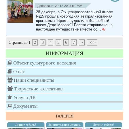
Добавлено: 29-12-2024 в 07:06
28 декабря, в Общеобразовательной школе
№15 прошла новогодняя театрализованная
программа "Время чудес или Волшебный
посох Деда Мороза"! Ребята отправились в
настоящее путешествие вместе со…
Страницы:
1
2
3
4
5
6
7
>
>>>
ИНФОРМАЦИЯ
Объект культурного наследия
О нас
Наши специалисты
Творческие коллективы
Услуги ДК
Документы
ГАЛЕРЕЯ
Летние забавы!
Занимательная мозаика
Летние забавы!