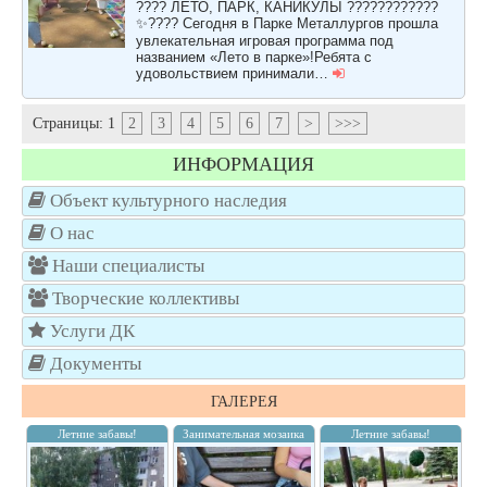
???? ЛЕТО, ПАРК, КАНИКУЛЫ ????????????
✨???? Сегодня в Парке Металлургов прошла
увлекательная игровая программа под
названием «Лето в парке»!Ребята с
удовольствием принимали…
Страницы:
1
2
3
4
5
6
7
>
>>>
ИНФОРМАЦИЯ
Объект культурного наследия
О нас
Наши специалисты
Творческие коллективы
Услуги ДК
Документы
ГАЛЕРЕЯ
Летние забавы!
Занимательная мозаика
Летние забавы!