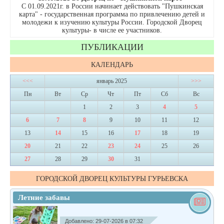
С 01.09.2021г. в России начинает действовать "Пушкинская
карта" - государственная программа по привлечению детей и
молодежи к изучению культуры России. Городской Дворец
культуры- в числе ее участников.
ПУБЛИКАЦИИ
КАЛЕНДАРЬ
<<<
январь 2025
>>>
Пн
Вт
Ср
Чт
Пт
Сб
Вс
1
2
3
4
5
6
7
8
9
10
11
12
13
14
15
16
17
18
19
20
21
22
23
24
25
26
27
28
29
30
31
ГОРОДСКОЙ ДВОРЕЦ КУЛЬТУРЫ ГУРЬЕВСКА
Летние забавы
Добавлено: 29-07-2026 в 07:32