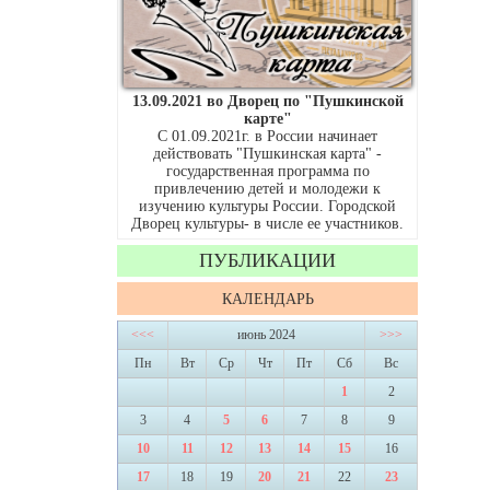
13.09.2021 во Дворец по "Пушкинской
карте"
С 01.09.2021г. в России начинает
действовать "Пушкинская карта" -
государственная программа по
привлечению детей и молодежи к
изучению культуры России. Городской
Дворец культуры- в числе ее участников.
ПУБЛИКАЦИИ
КАЛЕНДАРЬ
<<<
июнь 2024
>>>
Пн
Вт
Ср
Чт
Пт
Сб
Вс
1
2
3
4
5
6
7
8
9
10
11
12
13
14
15
16
17
18
19
20
21
22
23