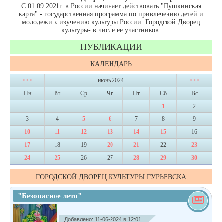
С 01.09.2021г. в России начинает действовать "Пушкинская
карта" - государственная программа по привлечению детей и
молодежи к изучению культуры России. Городской Дворец
культуры- в числе ее участников.
ПУБЛИКАЦИИ
КАЛЕНДАРЬ
<<<
июнь 2024
>>>
Пн
Вт
Ср
Чт
Пт
Сб
Вс
1
2
3
4
5
6
7
8
9
10
11
12
13
14
15
16
17
18
19
20
21
22
23
24
25
26
27
28
29
30
ГОРОДСКОЙ ДВОРЕЦ КУЛЬТУРЫ ГУРЬЕВСКА
"Безопасное лето"
Добавлено: 11-06-2024 в 12:01