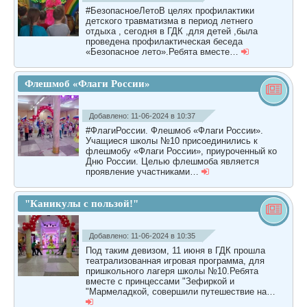
#БезопасноеЛетоВ целях профилактики
детского травматизма в период летнего
отдыха , сегодня в ГДК ,для детей ,была
проведена профилактическая беседа
«Безопасное лето».Ребята вместе…
Флешмоб «Флаги России»
Добавлено: 11-06-2024 в 10:37
#ФлагиРоссии. Флешмоб «Флаги России».
Учащиеся школы №10 присоединились к
флешмобу «Флаги России», приуроченный ко
Дню России. Целью флешмоба является
проявление участниками…
"Каникулы с пользой!"
Добавлено: 11-06-2024 в 10:35
Под таким девизом, 11 июня в ГДК прошла
театрализованная игровая программа, для
пришкольного лагеря школы №10.Ребята
вместе с принцессами "Зефиркой и
"Мармеладкой, совершили путешествие на…