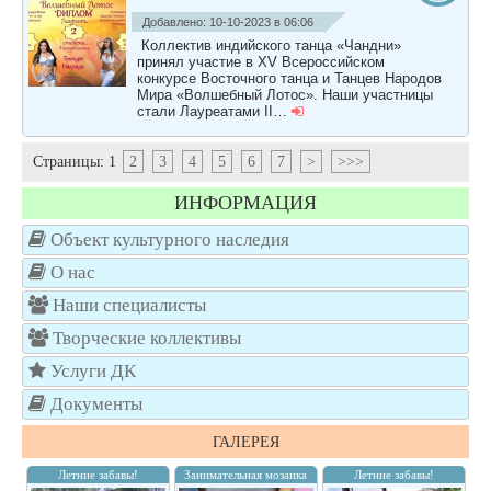
Добавлено: 10-10-2023 в 06:06
Коллектив индийского танца «Чандни»
принял участие в XV Всероссийском
конкурсе Восточного танца и Танцев Народов
Мира «Волшебный Лотос». Наши участницы
стали Лауреатами II…
Страницы:
1
2
3
4
5
6
7
>
>>>
ИНФОРМАЦИЯ
Объект культурного наследия
О нас
Наши специалисты
Творческие коллективы
Услуги ДК
Документы
ГАЛЕРЕЯ
Летние забавы!
Занимательная мозаика
Летние забавы!