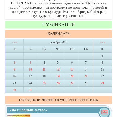
С 01.09.2021г. в России начинает действовать "Пушкинская
карта" - государственная программа по привлечению детей и
молодежи к изучению культуры России. Городской Дворец
культуры- в числе ее участников.
ПУБЛИКАЦИИ
КАЛЕНДАРЬ
<<<
октябрь 2023
>>>
Пн
Вт
Ср
Чт
Пт
Сб
Вс
1
2
3
4
5
6
7
8
9
10
11
12
13
14
15
16
17
18
19
20
21
22
23
24
25
26
27
28
29
30
31
ГОРОДСКОЙ ДВОРЕЦ КУЛЬТУРЫ ГУРЬЕВСКА
«Волшебный Лотос»