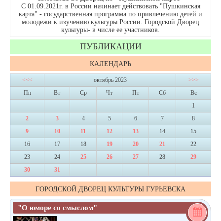
С 01.09.2021г. в России начинает действовать "Пушкинская
карта" - государственная программа по привлечению детей и
молодежи к изучению культуры России. Городской Дворец
культуры- в числе ее участников.
ПУБЛИКАЦИИ
КАЛЕНДАРЬ
<<<
октябрь 2023
>>>
Пн
Вт
Ср
Чт
Пт
Сб
Вс
1
2
3
4
5
6
7
8
9
10
11
12
13
14
15
16
17
18
19
20
21
22
23
24
25
26
27
28
29
30
31
ГОРОДСКОЙ ДВОРЕЦ КУЛЬТУРЫ ГУРЬЕВСКА
"О юморе со смыслом"