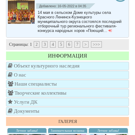
Добавлено: 16-05-2022 в 04:35
14 мая в сельском Доме культуры села
Красного Ленинск-Кузнецкого
муниципального округа состоялся последний
отборочный тур регионального фестиваля-
конкурса народных хоров «Поющий…
Страницы:
1
2
3
4
5
6
7
>
>>>
ИНФОРМАЦИЯ
Объект культурного наследия
О нас
Наши специалисты
Творческие коллективы
Услуги ДК
Документы
ГАЛЕРЕЯ
Летние забавы!
Занимательная мозаика
Летние забавы!