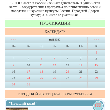
С 01.09.2021г. в России начинает действовать "Пушкинская
карта" - государственная программа по привлечению детей и
молодежи к изучению культуры России. Городской Дворец
культуры- в числе ее участников.
ПУБЛИКАЦИИ
КАЛЕНДАРЬ
<<<
май 2022
>>>
Пн
Вт
Ср
Чт
Пт
Сб
Вс
1
2
3
4
5
6
7
8
9
10
11
12
13
14
15
16
17
18
19
20
21
22
23
24
25
26
27
28
29
30
31
ГОРОДСКОЙ ДВОРЕЦ КУЛЬТУРЫ ГУРЬЕВСКА
"Поющий край"