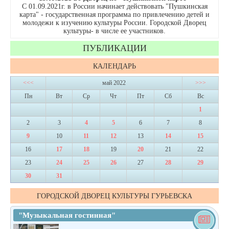
С 01.09.2021г. в России начинает действовать "Пушкинская
карта" - государственная программа по привлечению детей и
молодежи к изучению культуры России. Городской Дворец
культуры- в числе ее участников.
ПУБЛИКАЦИИ
КАЛЕНДАРЬ
<<<
май 2022
>>>
Пн
Вт
Ср
Чт
Пт
Сб
Вс
1
2
3
4
5
6
7
8
9
10
11
12
13
14
15
16
17
18
19
20
21
22
23
24
25
26
27
28
29
30
31
ГОРОДСКОЙ ДВОРЕЦ КУЛЬТУРЫ ГУРЬЕВСКА
"Музыкальная гостинная"