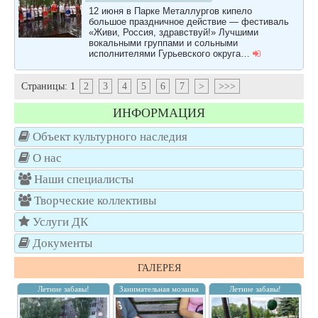
12 июня в Парке Металлургов кипело
большое праздничное действие — фестиваль
«Живи, Россия, здравствуй!» Лучшими
вокальными группами и сольными
исполнителями Гурьевского округа…
Страницы:
1
2
3
4
5
6
7
>
>>>
ИНФОРМАЦИЯ
Объект культурного наследия
О нас
Наши специалисты
Творческие коллективы
Услуги ДК
Документы
ГАЛЕРЕЯ
Летние забавы!
Занимательная мозаика
Летние забавы!