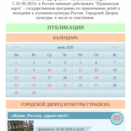
С 01.09.2021г. в России начинает действовать "Пушкинская
карта" - государственная программа по привлечению детей и
молодежи к изучению культуры России. Городской Дворец
культуры- в числе ее участников.
ПУБЛИКАЦИИ
КАЛЕНДАРЬ
<<<
июнь 2026
>>>
Пн
Вт
Ср
Чт
Пт
Сб
Вс
1
2
3
4
5
6
7
8
9
10
11
12
13
14
15
16
17
18
19
20
21
22
23
24
25
26
27
28
29
30
ГОРОДСКОЙ ДВОРЕЦ КУЛЬТУРЫ ГУРЬЕВСКА
«Живи, Россия, здравствуй!»
Добавлено: 16-06-2026 в 10:18