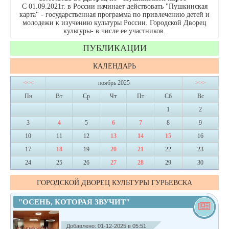
С 01.09.2021г. в России начинает действовать "Пушкинская
карта" - государственная программа по привлечению детей и
молодежи к изучению культуры России. Городской Дворец
культуры- в числе ее участников.
ПУБЛИКАЦИИ
КАЛЕНДАРЬ
<<<
ноябрь 2025
>>>
Пн
Вт
Ср
Чт
Пт
Сб
Вс
1
2
3
4
5
6
7
8
9
10
11
12
13
14
15
16
17
18
19
20
21
22
23
24
25
26
27
28
29
30
ГОРОДСКОЙ ДВОРЕЦ КУЛЬТУРЫ ГУРЬЕВСКА
"ОСЕНЬ, КОТОРАЯ ЗВУЧИТ"
Добавлено: 01-12-2025 в 05:51