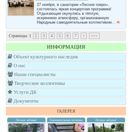
27 ноября, в санатории «Лесное озеро»,
состоялась яркая концертная программа!
Отдыхающие окунулись в тёплую,
искреннюю атмосферу, организованную
Народным самодеятельным коллективом…
Страницы:
1
2
3
4
5
6
7
>
>>>
ИНФОРМАЦИЯ
Объект культурного наследия
О нас
Наши специалисты
Творческие коллективы
Услуги ДК
Документы
ГАЛЕРЕЯ
Летние забавы!
Занимательная мозаика
Летние забавы!