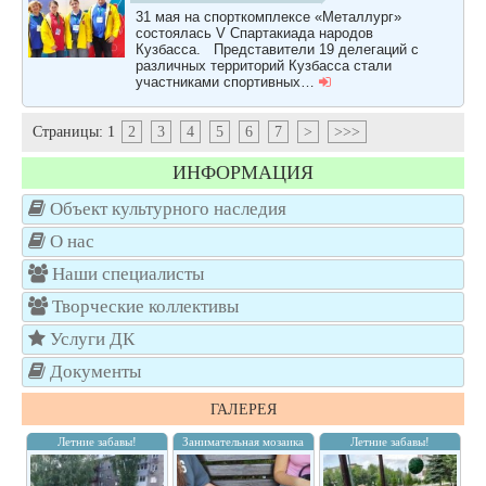
31 мая на спорткомплексе «Металлург»
состоялась V Спартакиада народов
Кузбасса. Представители 19 делегаций с
различных территорий Кузбасса стали
участниками спортивных…
Страницы:
1
2
3
4
5
6
7
>
>>>
ИНФОРМАЦИЯ
Объект культурного наследия
О нас
Наши специалисты
Творческие коллективы
Услуги ДК
Документы
ГАЛЕРЕЯ
Летние забавы!
Занимательная мозаика
Летние забавы!