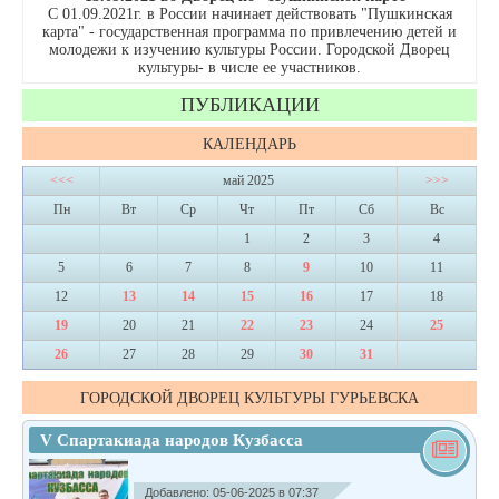
С 01.09.2021г. в России начинает действовать "Пушкинская
карта" - государственная программа по привлечению детей и
молодежи к изучению культуры России. Городской Дворец
культуры- в числе ее участников.
ПУБЛИКАЦИИ
КАЛЕНДАРЬ
<<<
май 2025
>>>
Пн
Вт
Ср
Чт
Пт
Сб
Вс
1
2
3
4
5
6
7
8
9
10
11
12
13
14
15
16
17
18
19
20
21
22
23
24
25
26
27
28
29
30
31
ГОРОДСКОЙ ДВОРЕЦ КУЛЬТУРЫ ГУРЬЕВСКА
V Спартакиада народов Кузбасса
Добавлено: 05-06-2025 в 07:37