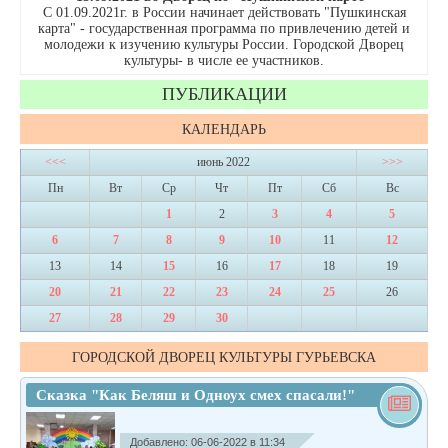
С 01.09.2021г. в России начинает действовать "Пушкинская
карта" - государственная программа по привлечению детей и
молодежи к изучению культуры России. Городской Дворец
культуры- в числе ее участников.
ПУБЛИКАЦИИ
КАЛЕНДАРЬ
<<<
июнь 2022
>>>
Пн
Вт
Ср
Чт
Пт
Сб
Вс
1
2
3
4
5
6
7
8
9
10
11
12
13
14
15
16
17
18
19
20
21
22
23
24
25
26
27
28
29
30
ГОРОДСКОЙ ДВОРЕЦ КУЛЬТУРЫ ГУРЬЕВСКА
Сказка "Как Беляш и Одноух смех спасали!"
Добавлено: 06-06-2022 в 11:34