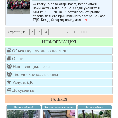
«Сказку в лето открываем, веселиться
начинаем!» 6 июня в 12.00 для учащихся
МБОУ "СОШ№ 10". Состоялось открытие
сезона летнего пришкольного лагеря на базе
ГДК. Каждый отряд придумал…
Страницы:
1
2
3
4
5
6
7
>
>>>
ИНФОРМАЦИЯ
Объект культурного наследия
О нас
Наши специалисты
Творческие коллективы
Услуги ДК
Документы
ГАЛЕРЕЯ
Летние забавы!
Занимательная мозаика
Летние забавы!