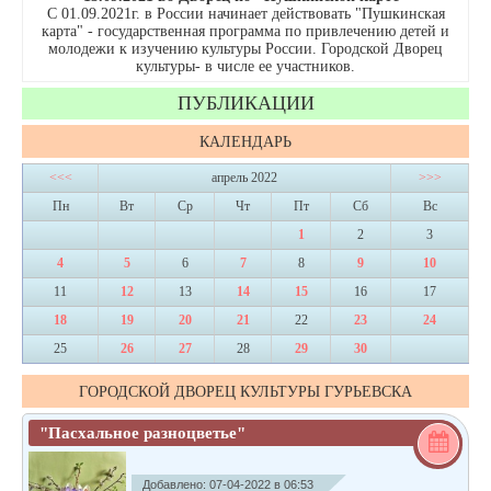
С 01.09.2021г. в России начинает действовать "Пушкинская
карта" - государственная программа по привлечению детей и
молодежи к изучению культуры России. Городской Дворец
культуры- в числе ее участников.
ПУБЛИКАЦИИ
КАЛЕНДАРЬ
<<<
апрель 2022
>>>
Пн
Вт
Ср
Чт
Пт
Сб
Вс
1
2
3
4
5
6
7
8
9
10
11
12
13
14
15
16
17
18
19
20
21
22
23
24
25
26
27
28
29
30
ГОРОДСКОЙ ДВОРЕЦ КУЛЬТУРЫ ГУРЬЕВСКА
"Пасхальное разноцветье"
Добавлено: 07-04-2022 в 06:53