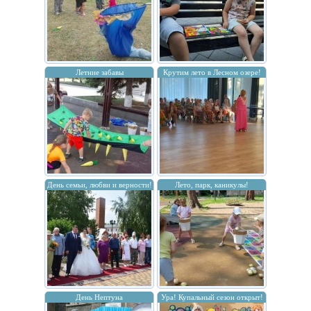
Летние забавы
Крутим лето в Лесном озере!
День семьи, любви и верности!
Лето, парк, каникулы!
День Нептуна
Ура! Купальный сезон открыт!