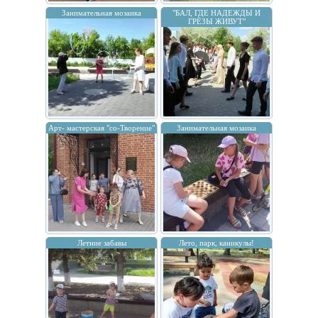
Занимательная мозаика
"БАЛ, ГДЕ НАДЕЖДЫ И
ГРЁЗЫ ЖИВУТ"
Арт- мастерская "со-Творение"
Занимательная мозаика
Летние забавы
Лето, парк, каникулы!