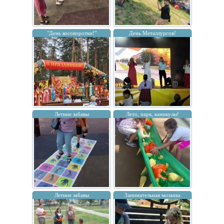
"День косоворотки!"
День Металлургов!
Летние забавы
Лето, парк, каникулы!
Летние забавы
Занимательная мозаика