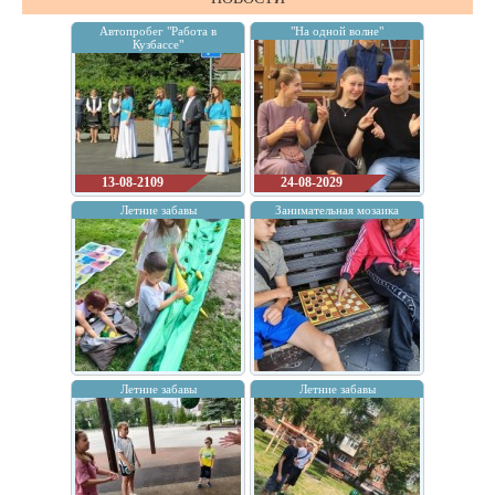
Автопробег "Работа в
"На одной волне"
Кузбассе"
13-08-2109
24-08-2029
Летние забавы
Занимательная мозаика
Летние забавы
Летние забавы