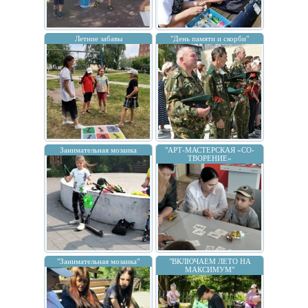
Летние забавы
"День памяти и скорби"
Занимательная мозаика
"АРТ-МАСТЕРСКАЯ «СО-
ТВОРЕНИЕ»
"Занимательная мозаика"
"ВКЛЮЧАЕМ ЛЕТО НА
МАКСИМУМ"