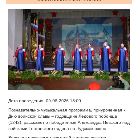
Дата проведения: 09-06-2026 13:00
Познавательно
‑
музыкальная
программа
,
приуроченная
к
Дню
воинской
славы
–
годовщине
Ледов
ого побоища
(1242), расскажет о победе князя Александра Невского над
войсками Тевтонского ордена на Чудском озере.
Ведущие познакомят зрителей с историческими