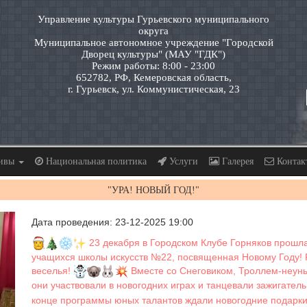
Управление культуры Гурьевского муниципального
округа
Муниципальное автономное учреждение "Городской
Дворец культуры" (МАУ "ГДК")
Режим работы: 8:00 - 23:00
652782, РФ, Кемеровская область,
г. Гурьевск, ул. Коммунистическая, 23
тивы
Национальная политика
Услуги
Галерея
Контак
"УРА! НОВЫЙ ГОД!"
Дата проведения: 23-12-2025 19:00
23 декабря в Городском Клубе Горняков прошл
учащихся школы искусств №22, посвященная Новому Году! 
веселья!
Вместе со Снеговиком, Троллем-неун
они участвовали в новогодних играх и танцевали зажигате
конце программы юных талантов ждали новогодние подарки! 