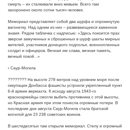
смерть – их сталкивали вниз живьем. Всего там
захоронено около сотни тысяч человек.
Мемориал представляет собой два шурфа и опрокинутую
вагонетку. Над одним из них – развевающееся каменное
знамя. Рядом табличка с надписью: «Здесь покоится прах
зверски замученных и сброшенных в шурф шахты мирных
жителей, участников донецкого подполья, военнопленных
солдат и офицеров. Вечная им слава, вечная память,
вечный покой...»
▫️ Саур-Могила
???????? На высоте 278 метров над уровнем моря после
оккупации Донбасса фашисты устроили укрепленный пункт
6-й армии вермахта. К исходу августа 1943-го
красноармейцы смогли выбить противника с этой высоты,
но Красная армия при этом понесла огромные потери. В
последние дни августа Саур-Могила стала братской
могилой для 23 238 советских воинов.
В шестидесятых там открыли мемориал. Стелу и огромный