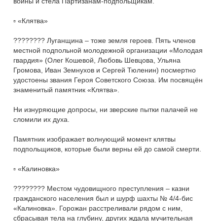
войны и стела Партизанам-подпольщикам.
▫️ «Клятва»
???????? Луганщина – тоже земля героев. Пять членов
местной подпольной молодежной организации «Молодая
гвардия» (Олег Кошевой, Любовь Шевцова, Ульяна
Громова, Иван Земнухов и Сергей Тюленин) посмертно
удостоены звания Героя Советского Союза. Им посвящён
знаменитый памятник «Клятва».
Ни изнуряющие допросы, ни зверские пытки палачей не
сломили их духа.
Памятник изображает волнующий момент клятвы
подпольщиков, которые были верны ей до самой смерти.
▫️ «Калиновка»
???????? Местом чудовищного преступления – казни
гражданского населения был и шурф шахты № 4/4-бис
«Калиновка». Горожан расстреливали рядом с ним,
сбрасывая тела на глубину, других ждала мучительная