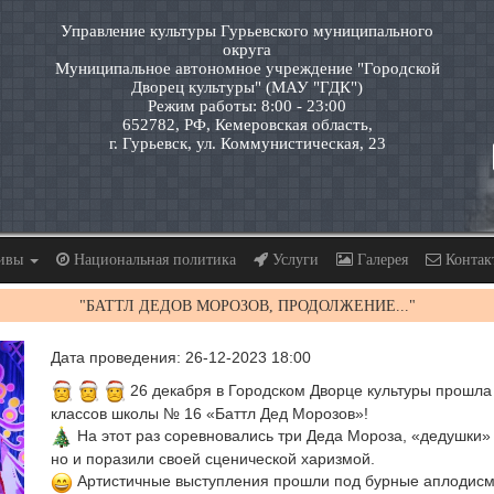
Управление культуры Гурьевского муниципального
округа
Муниципальное автономное учреждение "Городской
Дворец культуры" (МАУ "ГДК")
Режим работы: 8:00 - 23:00
652782, РФ, Кемеровская область,
г. Гурьевск, ул. Коммунистическая, 23
тивы
Национальная политика
Услуги
Галерея
Контак
"БАТТЛ ДЕДОВ МОРОЗОВ, ПРОДОЛЖЕНИЕ..."
Дата проведения: 26-12-2023 18:00
26 декабря в Городском Дворце культуры прошла
классов школы № 16 «Баттл Дед Морозов»!
На этот раз соревновались три Деда Мороза, «дедушки» 
но и поразили своей сценической харизмой.
Артистичные выступления прошли под бурные аплодисмен