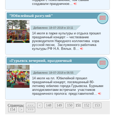
создавали праздничное…
"Юбилейный разгуляй"
Добавлено: 18-07-2018 в 10:11
14 июля в парке культуры и отдыха прошел
праздничный концерт – чествование
руководителя Народного коллектива хора
русской песни, Заслуженного работника
культуры РФ Н.А. Вялых. В…
«Гурьевск вечерний, праздничный
юбилейный!»
Добавлено: 18-07-2018 в 06:55
14 июля на пл. Юбилейной прошел
праздничный концерт, посвященный 80-
летнему юбилею города Гурьевска. Бурными
аплодисментами встречали участников
праздничного пролога: представителей…
Страницы:
<<<
<
148
149
150
151
152
153
154
>
>>>