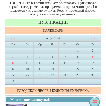
С 01.09.2021г. в России начинает действовать "Пушкинская
карта" - государственная программа по привлечению детей и
молодежи к изучению культуры России. Городской Дворец
культуры- в числе ее участников.
ПУБЛИКАЦИИ
КАЛЕНДАРЬ
<<<
август 2026
>>>
Пн
Вт
Ср
Чт
Пт
Сб
Вс
1
2
3
4
5
6
7
8
9
10
11
12
13
14
15
16
17
18
19
20
21
22
23
24
25
26
27
28
29
30
31
ГОРОДСКОЙ ДВОРЕЦ КУЛЬТУРЫ ГУРЬЕВСКА
«Мои летние каникулы!»